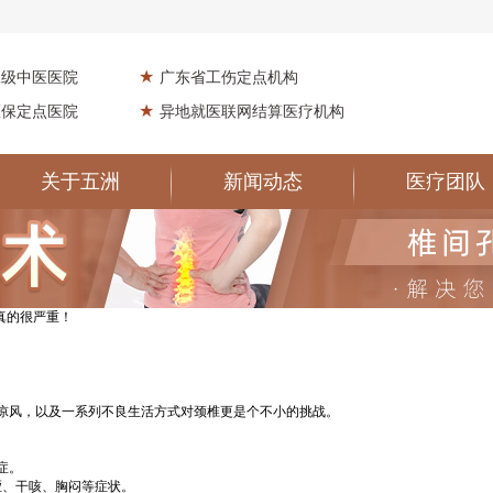
★
二级中医医院
广东省工伤定点机构
★
医保定点医院
异地就医联网结算医疗机构
关于五洲
新闻动态
医疗团队
真的很严重！
风，以及一系列不良生活方式对颈椎更是个不小的挑战。
症。
、干咳、胸闷等症状。