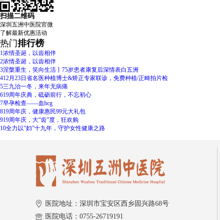
扫描二维码
深圳五洲中医院官微
了解
最新优惠活动
热门
排行榜
1
浓情圣诞，以齿相伴
2
浓情圣诞，以齿相伴
3
涅槃重生，笑向生活丨75岁患者康复后深情表白五洲
4
12月23日省名医种植博士&矫正专家联诊，免费种植/正畸拍片检
5
三九治一冬，来年无病痛
6
19周年庆典，砥砺前行，不忘初心
7
早孕检查——血hcg
8
19周年庆，健康惠民99元大礼包
9
19周年庆，大“齿”度，狂欢购
10
全力以“妇”十九年，守护女性健康之路
医院地址：深圳市宝安区西乡固兴路68号
医院电话：0755-26719191