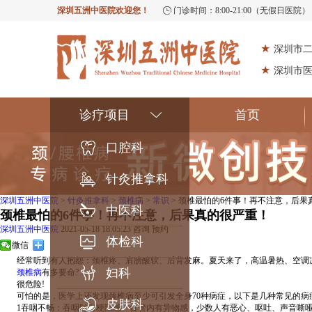
深圳五洲中医院欢迎您！
门诊时间：8:00-21:00（无假日医院）
★
深圳市
★
深圳市
诊疗项目
首页
口腔科
针灸推拿科
深圳五洲中医院
>
针灸推拿科
>
颈椎病
>
常识
> 颈椎最怕的6件事！再不注意，后果
中医科
颈椎最怕的6件事！再不注意，后果真的很严重！
深圳五洲中医院
2021-05-18 18:05:23
咨询
预约
体检科
微信
经常听到有人抱怨：颈椎疼、肩膀酸软、后背发麻。夏天来了，高温暑热、空调凉
妇科
颈椎病
有多要命?
很危险!
可怕的是，医学上还发现颈椎病至少可引发全身70种病症，以下是几种常见的病
皮肤科
1吞咽不畅：吞咽时有梗阻感、食管内有异物感，少数人有恶心、呕吐、声音嘶哑