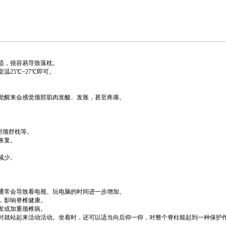
适，很容易导致落枕。
25℃~27℃即可。
。
醒来会感觉颈部肌肉发酸、发胀，甚至疼痛。
型颈舒枕等。
恢复。
减少。
常会导致看电视、玩电脑的时间进一步增加。
，影响脊椎健康。
发或加重颈椎病。
就站起来活动活动。坐着时，还可以适当向后仰一仰，对整个脊柱能起到一种保护