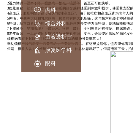
2视力障碍：视力下降、眼胀痛、怕光、流泪等，甚至还可能失明。
3腹胀便秘：部分颈椎病患者因邻近的颈交感神经受到刺激和损伤，使受其支配的
内科
4高血压：血压明显升高，称为“颈性高血压”。由于颈椎病和高血压皆为老年人的
5胸痛：单侧胸大肌和乳房疼痛，检查时有胸大肌压痛，这与颈六和颈七神经根受
综合外科
6猝倒：站立或者走路时因突然扭头出现身体失去支持力而猝倒，倒地后能很快
7下肢瘫痪：早期表现为下肢麻木、疼痛、跛行，个别患者还有排便、排尿障碍，
8老年痴呆：一旦颈椎间盘突出导致横突孔变细、变形，会致使所供应的脑区发生
血液透析室
颈椎病看着不起眼，可对我们的生命健康的威胁可是非常大!
奉劝颈椎不好的朋友千万要当心，不要耽误自己。在这里提醒你，也希望你看到后
但是，很多人认为颈椎病不是很要紧的病，休息休息就好了，但是拖延下去，治疗
康复医学科
眼科