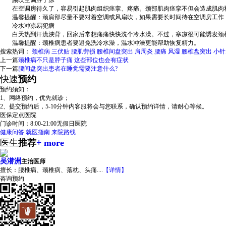
频吹空调脖子凉
在空调房待久了，容易引起肌肉组织痉挛、疼痛。颈部肌肉痉挛不但会造成肌肉和
温馨提醒：颈肩部尽量不要对着空调或风扇吹，如果需要长时间待在空调房工作，
冷水冲凉易犯病
白天热到汗流浃背，回家后常想痛痛快快洗个冷水澡。不过，寒凉很可能诱发颈椎
温馨提醒：颈椎病患者要避免洗冷水澡，温水冲澡更能帮助恢复精力。
搜索热词：
颈椎病
三伏贴
腰肌劳损
腰椎间盘突出
肩周炎
腰痛
风湿
腰椎盘突出
小针
上一篇
颈椎病不只是脖子痛 这些部位也会有症状
下一篇
腰间盘突出患者在睡觉需要注意什么?
快速
预约
预约须知：
1、网络预约，优先就诊；
2、提交预约后，5-10分钟内客服将会与您联系，确认预约详情，请耐心等候。
医保定点医院
门诊时间：
8:00-21:00
无假日医院
健康问答
就医指南
来院路线
医生
推荐
+ more
吴潜洲
主治医师
擅长：
腰椎病、颈椎病、落枕、头痛....
【详情】
咨询
预约