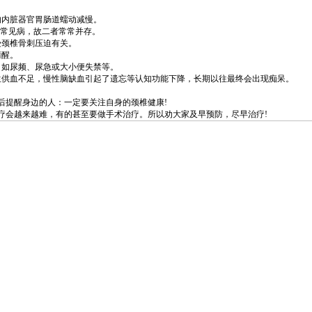
内脏器官胃肠道蠕动减慢。
常见病，故二者常常并存。
颈椎骨刺压迫有关。
清醒。
如尿频、尿急或大小便失禁等。
供血不足，慢性脑缺血引起了遗忘等认知功能下降，长期以往最终会出现痴呆。
提醒身边的人：一定要关注自身的颈椎健康!
会越来越难，有的甚至要做手术治疗。所以劝大家及早预防，尽早治疗!