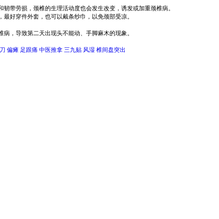
韧带劳损，颈椎的生理活动度也会发生改变，诱发或加重颈椎病。
最好穿件外套，也可以戴条纱巾，以免颈部受凉。
病，导致第二天出现头不能动、手脚麻木的现象。
刀
偏瘫
足跟痛
中医推拿
三九贴
风湿
椎间盘突出