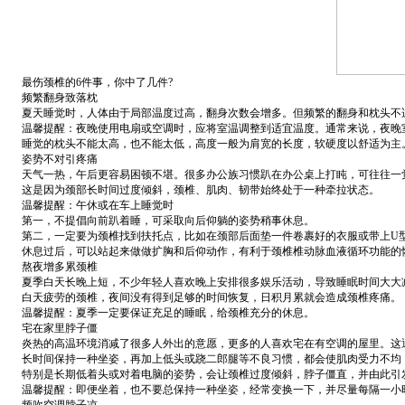
最伤颈椎的6件事，你中了几件?
频繁翻身致落枕
夏天睡觉时，人体由于局部温度过高，翻身次数会增多。但频繁的翻身和枕头不
温馨提醒：夜晚使用电扇或空调时，应将室温调整到适宜温度。通常来说，夜晚室温
睡觉的枕头不能太高，也不能太低，高度一般为肩宽的长度，软硬度以舒适为主
姿势不对引疼痛
天气一热，午后更容易困顿不堪。很多办公族习惯趴在办公桌上打盹，可往往一觉
这是因为颈部长时间过度倾斜，颈椎、肌肉、韧带始终处于一种牵拉状态。
温馨提醒：午休或在车上睡觉时
第一，不提倡向前趴着睡，可采取向后仰躺的姿势稍事休息。
第二，一定要为颈椎找到扶托点，比如在颈部后面垫一件卷裹好的衣服或带上U
休息过后，可以站起来做做扩胸和后仰动作，有利于颈椎椎动脉血液循环功能的
熬夜增多累颈椎
夏季白天长晚上短，不少年轻人喜欢晚上安排很多娱乐活动，导致睡眠时间大大
白天疲劳的颈椎，夜间没有得到足够的时间恢复，日积月累就会造成颈椎疼痛。
温馨提醒：夏季一定要保证充足的睡眠，给颈椎充分的休息。
宅在家里脖子僵
炎热的高温环境消减了很多人外出的意愿，更多的人喜欢宅在有空调的屋里。这通
长时间保持一种坐姿，再加上低头或跷二郎腿等不良习惯，都会使肌肉受力不均
特别是长期低着头或对着电脑的姿势，会让颈椎过度倾斜，脖子僵直，并由此引
温馨提醒：即便坐着，也不要总保持一种坐姿，经常变换一下，并尽量每隔一小时