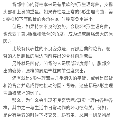
背部中心的脊柱本来是有柔软的S形生理弯曲，支撑
头部和上身的重量。如果脊柱是正常的S形生理弯曲，第
5腰椎和下面骶骨的夹角在30°时腰部负重最小。
但是，如果持续不良的姿势，会破坏S形生理弯曲，
也改变了第5腰椎和骶骨的角度，成为造成腰痛最大的原
因之一。
比较有代表性的不良姿势是，背部屈曲的驼背，驼
背的人是胸椎的周边向前突出的脊柱向后弯曲。
另外就是凹背，凹背的人是腰部过度背伸，腹部突
出的姿势，腰椎的周边脊柱向前过度突出。
还有就是S形生理弯曲几乎消失的平背，或者是凹背
和驼背合并造成脊柱松动的圆凹背等。这些都是S形生理
弯曲被破坏的例子。
那么，为什么会出现不良姿势呢?事实上理由各种各
样，其中之一与生活中日常动作的坏习惯有关。例如，
是否有坐着的时候下肢交叉、斜着坐、总用一侧拿物品