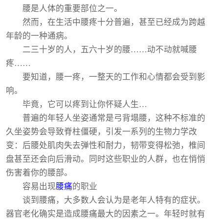
腰是人体的重要部位之一。
然而，在生活中腰疼十分普遍，甚至已经成为跨越
年龄的一种通病。
二三十岁的人，五六十岁的腰……动不动就喊腰
疼……
要知道，腰一疼，一整天的工作和心情都会受到影
响。
毕竟，它可以疼到让你怀疑人生…
普遍的年轻人坐姿通常是弓背塌腰，这种不标准的
久坐姿势会导致脊柱僵硬，引发一系列的生物力学改
变：后腰处肌肉失去弹性和耐力，韧带变得松弛，椎间
盘甚至还会向后滑动。同时这些职业的人群，也在悄悄
伤害着你的腰部。
容易出现
腰痛
的职业
谈到腰痛，大多数人会认为是老年人特有的症状。
器官老化确实是造成腰痛最大的因素之一。年轻时就有