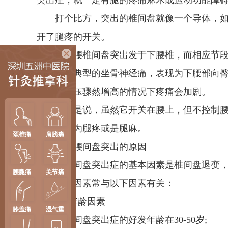
突出症，就一定有腿的疼痛麻木或运动功能障
打个比方，突出的椎间盘就像一个导体，如
开了腿疼的开关。
由于腰椎间盘突出发于下腰椎，而相应节段
出会引起典型的坐骨神经痛，表现为下腰部向
咳嗽等腹压骤然增高的情况下疼痛会加剧。
也就是说，虽然它开关在腰上，但不控制腰
反而表现为腿疼或是腿麻。
颈椎痛
肩膀痛
引发腰间盘突出的原因
腰椎间盘突出症的基本因素是椎间盘退变，
腰腿痛
关节痛
此种诱发因素常与以下因素有关：
1、年龄因素
膝盖痛
湿气重
腰椎间盘突出症的好发年龄在30-50岁;