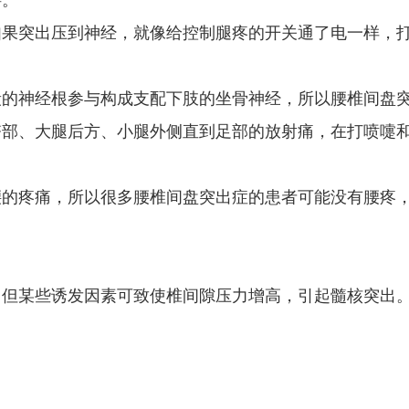
碍。
果突出压到神经，就像给控制腿疼的开关通了电一样，
的神经根参与构成支配下肢的坐骨神经，所以腰椎间盘
臀部、大腿后方、小腿外侧直到足部的放射痛，在打喷嚏
的疼痛，所以很多腰椎间盘突出症的患者可能没有腰疼
但某些诱发因素可致使椎间隙压力增高，引起髓核突出
吴潜洲
主治医
擅长：
腰椎病、颈椎病、落
痛....
【详情】
咨询
预约