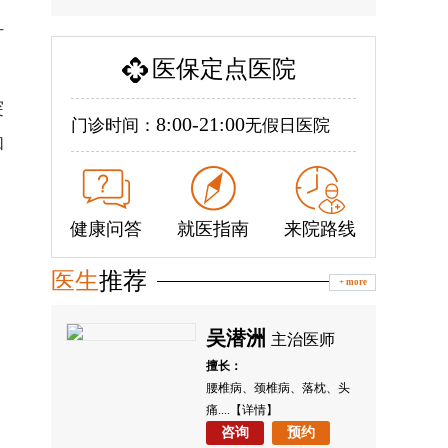
打
医保定点医院
突
8:00-21:00
门诊时间：
无假日医院
和
，
健康问答
就医指南
来院路线
医生
推荐
+ more
。
吴潜洲
师
主治医师
擅长：
枕、头
腰椎病、颈椎病、落枕、头
痛....
【详情】
咨询
预约