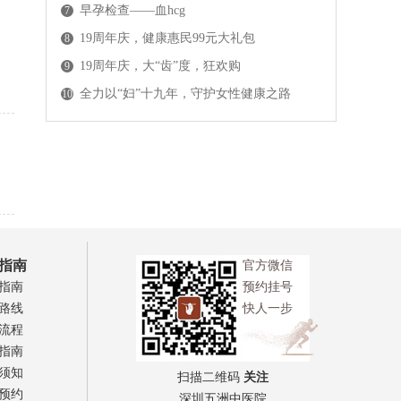
早孕检查——血hcg
7
19周年庆，健康惠民99元大礼包
8
19周年庆，大“齿”度，狂欢购
9
全力以“妇”十九年，守护女性健康之路
10
指南
官方微信
指南
预约挂号
路线
快人一步
流程
指南
须知
扫描二维码
关注
预约
深圳五洲中医院