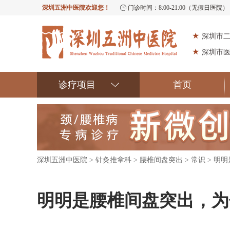
深圳五洲中医院欢迎您！
门诊时间：8:00-21:00（无假日医院）
★
深圳市
★
深圳市
诊疗项目
首页
深圳五洲中医院
>
针灸推拿科
>
腰椎间盘突出
>
常识
> 明
明明是腰椎间盘突出，为