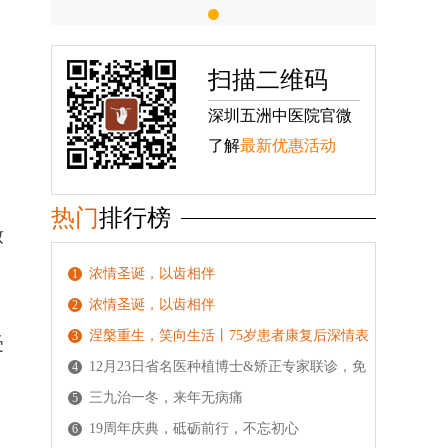
扫描二维码
深圳五洲中医院官微
。
了解
最新优惠活动
热门
排行榜
致
浓情圣诞，以齿相伴
1
浓情圣诞，以齿相伴
2
涅槃重生，笑向生活丨75岁患者康复后深情表
3
受
白五洲
12月23日省名医种植博士&矫正专家联诊，免
4
费种植/正畸拍片检
三九治一冬，来年无病痛
5
19周年庆典，砥砺前行，不忘初心
6