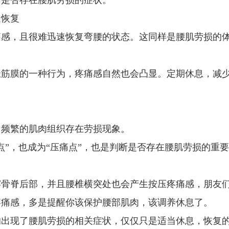
，是否存在腰肌劳损的症状。
恢复
感，且很难迅速恢复弯腰的状态。这同样是腰肌劳损的
筋膜的一种行为，疼痛感自然也会凸显。定期休息，减
。
用频繁的肌肉组织存在劳损现象。
”，也成为“压痛点”，也是判断是否存在腰肌劳损的重要
吴潜洲
主治医
骨脊后部，并且腰椎横突处也会产生按压疼痛感，朋友
擅长：
腰椎病、颈椎病、落
疼痛感，多是提醒你该保护腰部肌肉，该调养休息了。
痛....
【详情】
出现了腰肌劳损的相关症状，仅仅只是适当休息，恢复
咨询
预约