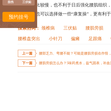
扭伤
三伏贴
速度也会比较慢，也不利于日后强化腰肌组织
当休息，也可以选择做一些“康复操”，更有利
预约挂号
搜索热词：
颈椎病
三伏贴
腰肌劳损
腰椎盘突出
小针刀
偏瘫
足跟痛
上一篇
腰部乏力、弯腰不能？可能是腰肌劳损在作怪，
下一篇
腰肌劳损怎么办？5味药煮水，益气固表，补血