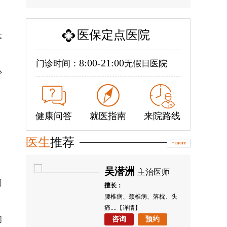
医保定点医院
体
8:00-21:00
门诊时间：
无假日医院
少
健康问答
就医指南
来院路线
医生
推荐
+ more
吴潜洲
师
主治医师
们
擅长：
枕、头
腰椎病、颈椎病、落枕、头
痛....
【详情】
的
咨询
预约