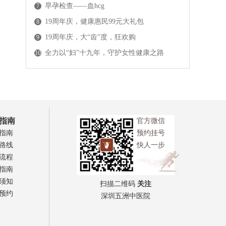
早孕检查——血hcg
7
19周年庆，健康惠民99元大礼包
8
19周年庆，大“齿”度，狂欢购
9
全力以“妇”十九年，守护女性健康之路
10
指南
官方微信
指南
预约挂号
路线
快人一步
流程
指南
须知
扫描二维码
关注
预约
深圳五洲中医院