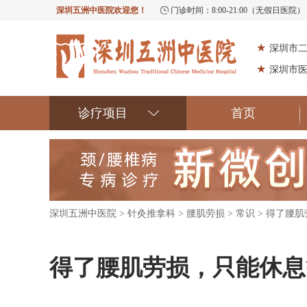
深圳五洲中医院欢迎您！
门诊时间：8:00-21:00（无假日医院）
★
深圳市
★
深圳市
诊疗项目
首页
深圳五洲中医院
>
针灸推拿科
>
腰肌劳损
>
常识
> 得了腰
得了腰肌劳损，只能休息