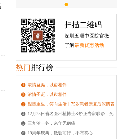
适
扫描二维码
深圳五洲中医院官微
了解
最新优惠活动
热门
排行榜
浓情圣诞，以齿相伴
1
浓情圣诞，以齿相伴
2
涅槃重生，笑向生活丨75岁患者康复后深情表
3
白五洲
12月23日省名医种植博士&矫正专家联诊，免
4
费种植/正畸拍片检
三九治一冬，来年无病痛
5
19周年庆典，砥砺前行，不忘初心
6