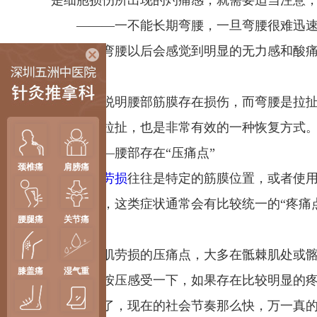
是细胞损伤所出现的灼痛感，就需要适当注意
———一不能长期弯腰，一旦弯腰很难迅速
如果弯腰以后会感觉到明显的无力感和酸痛
现。
往往说明腰部筋膜存在损伤，而弯腰是拉扯
对筋膜的拉扯，也是非常有效的一种恢复方式
———腰部存在“压痛点”
颈椎痛
肩膀痛
腰肌劳损
往往是特定的筋膜位置，或者使
因此，这类症状通常会有比较统一的“疼痛点
腰腿痛
关节痛
标志之一。
而腰肌劳损的压痛点，大多在骶棘肌处或髂
膝盖痛
湿气重
可以适当按压感受一下，如果存在比较明显的
当然了，现在的社会节奏那么快，万一真的