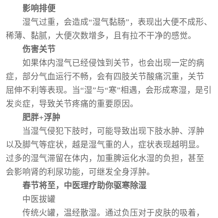
影响排便
湿气过重，会造成“湿气黏肠”，表现出大便不成形、
稀薄、黏腻，大便次数增多，且有拉不干净的感觉。
伤害关节
如果体内湿气已经侵蚀到关节，也会出现一定的病
症，部分气血运行不畅，会有四肢关节酸痛沉重，关节
屈伸不利等表现。当“湿”与“寒”相遇，会形成寒湿，是引
发炎症，导致关节疼痛的重要原因。
肥胖+浮肿
当湿气侵犯下肢时，可能导致出现下肢水肿、浮肿
以及脚气等症状，越是湿气重的人，症状表现越明显。
过多的湿气滞留在体内，加重脾运化水湿的负担，甚至
会影响肾的利尿功能，可继发全身浮肿。
春节将至，中医理疗助你驱寒除湿
中医拔罐
传统火罐，温经散湿。通过负压对于皮肤的吸着，