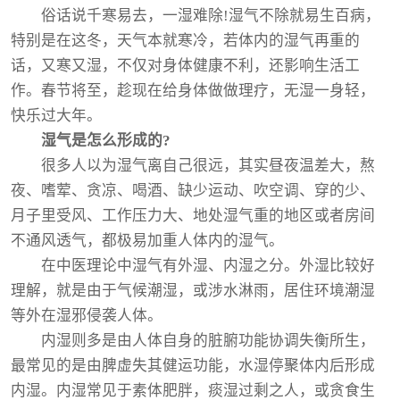
俗话说千寒易去，一湿难除!湿气不除就易生百病，
特别是在这冬，天气本就寒冷，若体内的湿气再重的
话，又寒又湿，不仅对身体健康不利，还影响生活工
作。春节将至，趁现在给身体做做理疗，无湿一身轻，
快乐过大年。
湿气是怎么形成的?
很多人以为湿气离自己很远，其实昼夜温差大，熬
夜、嗜荤、贪凉、喝酒、缺少运动、吹空调、穿的少、
月子里受风、工作压力大、地处湿气重的地区或者房间
不通风透气，都极易加重人体内的湿气。
在中医理论中湿气有外湿、内湿之分。外湿比较好
理解，就是由于气候潮湿，或涉水淋雨，居住环境潮湿
等外在湿邪侵袭人体。
内湿则多是由人体自身的脏腑功能协调失衡所生，
最常见的是由脾虚失其健运功能，水湿停聚体内后形成
内湿。内湿常见于素体肥胖，痰湿过剩之人，或贪食生