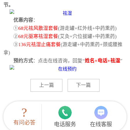
节。
优惠内容
：
①
68元祛风散湿套餐
(游走罐+红外线+中药熏药)
②
68元驱寒祛湿套餐
(艾灸+穴位拔罐+中药熏药)
③
136元祛湿止痛套餐
(游走罐+中药熏药+颈或腰推
拿)
预约方式
：点击在线咨询，回复“
姓名+电话+祛湿
”
上一篇
下一篇
?
有问必答
电话服务
在线客服