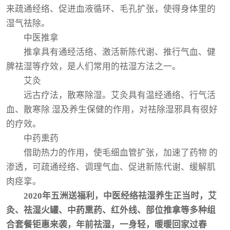
来疏通经络、促进血液循环、毛孔扩张，使得身体里的
湿气祛除。
中医推拿
推拿具有通经活络、激活新陈代谢、推行气血、健
脾祛湿等疗效，是人们常用的祛湿方法之一。
艾灸
远古疗法，散寒除湿。艾灸具有温经通络、行气活
血、散寒除 湿及养生保健的作用，对祛除湿邪具有很好
的疗效。
中药熏药
借助热力的作用，使毛细血管扩张，加速了药物 的
渗透，可疏通经络、调理气血、促进新陈代谢、缓解肌
肉痉挛。
2020年五洲送福利，中医经络祛湿养生正当时，艾
灸、祛湿火罐、中药熏药、红外线、部位推拿等多种组
合套餐钜惠来袭，年前祛湿，一身轻，暖暖回家过春