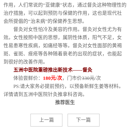
作用，人们常说的“亚健康”状态，通过督灸这种物理性的
治疗措施，可以起到预防与保健的作用，这也是现代社
会所提倡的“治未病”的保健养生思想。
督灸对女性怕冷及美容的作用。督灸对女性尤为有
效。女性按照中医的思想，属阴性体质，阳气不足，女
性易患寒性疾病，如痛经等等。督灸对女性面部的黄褐
斑、雀斑、痤疮等各种随着衰老的出现的症状，也能起
到很好的改善作用。
五洲中医院重磅推出新技术——督灸
体验尝鲜价：
180元/次
，门市价
330元
/次
PS:请大家务必提前预约，以预备新鲜生姜等材料。
详情请到五洲中医院针灸推拿科咨询。
推荐医生
上一篇
下一篇