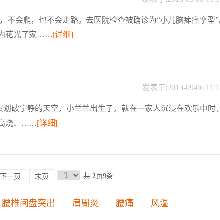
，不会爬，也不会走路。去医院检查被确诊为“小儿脑瘫痉挛型”
内花光了家……
[详细]
发表于:2013-09-06 11:1
声啼哭划破宁静的天空，小兰兰出生了，就在一家人沉浸在欢乐中时
高烧、……
[详细]
共
2
页
9
条
下一页
末页
腰椎间盘突出
肩周炎
腰痛
风湿