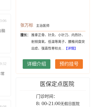
3:06
张万标
吴潜洲
主治医师
为脑
椎管狭
擅长：
推拿正骨、针灸、小针刀、内热针、
擅长：
...
射频臭氧、低温等离子、腰椎间盘突
出症、强直性脊柱炎...
【详情】
挂号
详细介绍
预约挂号
详
9:32
非常
医保定点医院
门诊时间：
8: 00-21:00
无假日医院
8:08