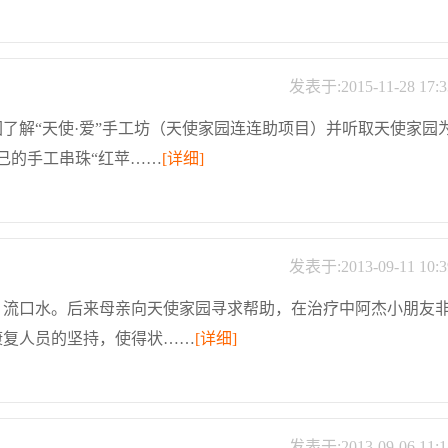
发表于:2015-11-28 17:3
张国民
副主任医师
家园了解“天使·爱”手工坊（天使家园连连助项目）并听取天使家园
擅长：
颈椎病、腰椎间盘突出、胸
己的手工串珠“红苹……
[详细]
窄、腰椎管狭窄、腰椎骨质增生
【详情】
详细介绍
预约
发表于:2013-09-11 10:3
、流口水。后来母亲向天使家园寻求帮助，在治疗中阿杰小朋友
康复人员的坚持，使得状……
[详细]
发表于:2013-09-06 11:1