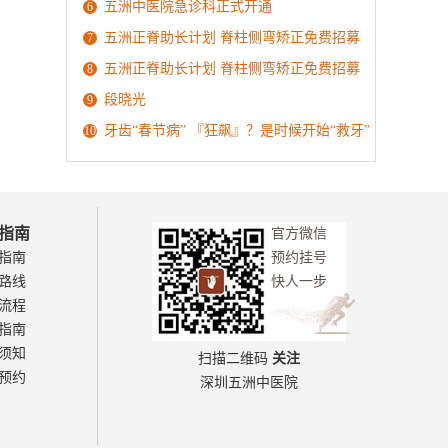
五洲中医院急诊科正式开通
6
五洲正脊助长计划 脊柱侧弯矫正免费招募
7
五洲正脊助长计划 脊柱侧弯矫正免费招募
8
段晓光
9
牙齿“春节病” 『狂飙』？是时候开始“救牙”
10
了
指南
官方微信
指南
预约挂号
路线
快人一步
流程
指南
须知
扫描二维码
关注
预约
深圳五洲中医院