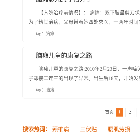
【入院治疗前情况】： 病情：双下肢呈剪刀状
为了给其治病，父母带着她四处求医，一两年时间
tag：
脑瘫
脑瘫儿童的康复之路
脑瘫儿童的康复之路;2010年2月23日，一
子却接二连三的出现了异常。出生后18天，开始发
tag：
脑瘫
首页
1
2
搜索热词：
颈椎病
三伏贴
腰肌劳损