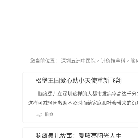
您当前位置：
深圳五洲中医院
>
针灸推拿科
>
脑
松堡王国爱心助小天使重新飞翔
脑瘫患儿在深圳这样的大都市发病率高达千分
这样可减轻因救助不及时而给家庭和社会带来的沉
tag：
脑瘫
脑瘫患儿故事：爱照亮阳光人生