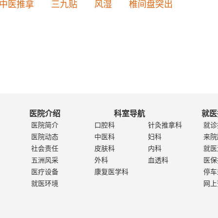
中医推拿
三九贴
风湿
椎间盘突出
医院介绍
科室导航
就医
医院简介
口腔科
针灸推拿科
就诊
医院动态
中医科
妇科
来院
社会责任
皮肤科
内科
就医
五洲风采
外科
血透科
医保
医疗设备
康复医学科
停车
就医环境
网上