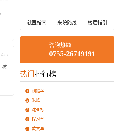
。
就医指南
来院路线
楼层指引
咨询热线
0755-26719191
5:25
，孩
热门
排行榜
刘继学
1
朱峰
2
沈亚标
3
程习学
4
黄大军
5